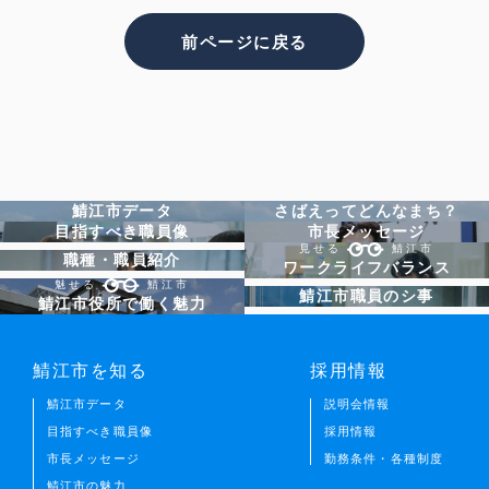
前ページに戻る
鯖江市データ
さばえってどんなまち？
目指すべき職員像
市長メッセージ
見せる
鯖江市
職種・職員紹介
ワークライフバランス
魅せる
鯖江市
鯖江市職員のシ事
鯖江市役所で働く魅力
鯖江市を知る
採用情報
鯖江市データ
説明会情報
目指すべき職員像
採用情報
市長メッセージ
勤務条件・各種制度
鯖江市の魅力