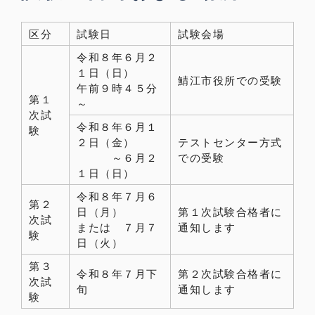
区分
試験日
試験会場
令和８年６月２
１日（日）
鯖江市役所での受験
午前９時４５分
第１
～
次試
令和８年６月１
験
２日（金）
テストセンター方式
～６月２
での受験
１日（日）
令和８年７月６
第２
日（月）
第１次試験合格者に
次試
または ７月７
通知します
験
日（火）
第３
令和８年７月下
第２次試験合格者に
次試
旬
通知します
験