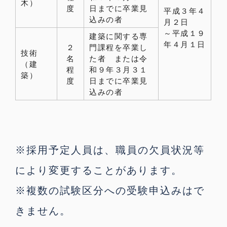
木）
度
日までに卒業見
平成３年４
込みの者
月２日
～平成１９
建築に関する専
年４月１日
２
門課程を卒業し
技術
名
た者 または令
（建
程
和９年３月３１
築）
度
日までに卒業見
込みの者
※採用予定人員は、職員の欠員状況等
により変更することがあります。
※複数の試験区分への受験申込みはで
きません。