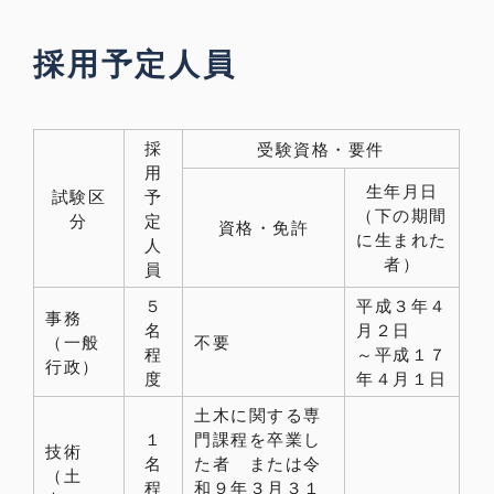
採用予定人員
採
受験資格・要件
用
生年月日
試験区
予
（下の期間
分
定
資格・免許
に生まれた
人
者）
員
５
平成３年４
事務
名
月２日
（一般
不要
程
～平成１７
行政）
度
年４月１日
土木に関する専
１
門課程を卒業し
技術
名
た者 または令
（土
程
和９年３月３１